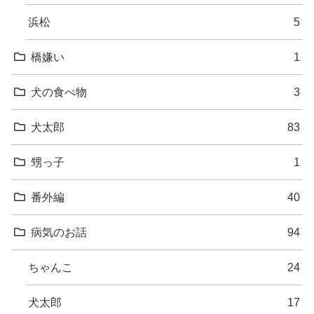
浜松
5
橋嫌い
1
犬の食べ物
3
犬太郎
83
甥っ子
1
番外編
40
病気のお話
94
ちゃんこ
24
犬太郎
17