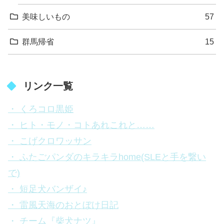
美味しいもの
57
群馬帰省
15
リンク一覧
・ くろコロ黒姫
・ ヒト・モノ・コトあれこれと……
・ こげクロワッサン
・ ふたごパンダのキラキラhome(SLEと手を繋い
で)
・ 短足犬バンザイ♪
・ 雷風天海のおとぼけ日記
・ チーム『柴犬ナツ』