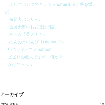
・ ふたごパンダのキラキラhome(SLEと手を繋い
で)
・ 短足犬バンザイ♪
・ 雷風天海のおとぼけ日記
・ チーム『柴犬ナツ』
・ のんのとのんびりHappyLife♪
・いつも笑って☆ponpon
・ビビりの健太ですが、何か？
・かけひろりん。
アーカイブ
2026年8月
10