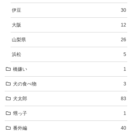
伊豆
30
大阪
12
山梨県
26
浜松
5
橋嫌い
1
犬の食べ物
3
犬太郎
83
甥っ子
1
番外編
40