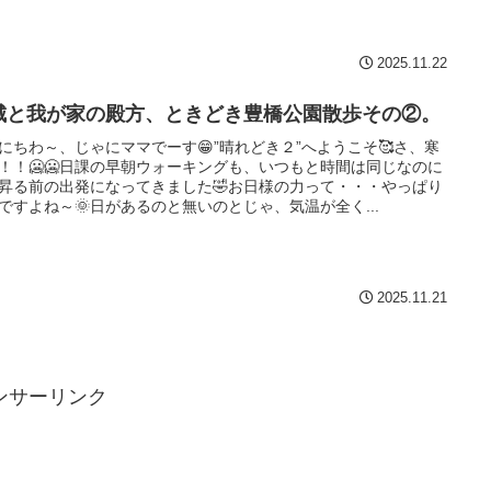
2025.11.22
城と我が家の殿方、ときどき豊橋公園散歩その②。
にちわ～、じゃにママでーす😁”晴れどき２”へようこそ🥰さ、寒
！！🥶🥶日課の早朝ウォーキングも、いつもと時間は同じなのに
昇る前の出発になってきました🤣お日様の力って・・・やっぱり
ですよね～🌞日があるのと無いのとじゃ、気温が全く...
2025.11.21
ンサーリンク