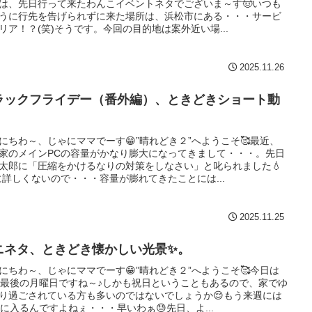
は、先日行って来たわんこイベントネタでございま～す🤠いつも
うに行先を告げられずに来た場所は、浜松市にある・・・サービ
リア！？(笑)そうです。今回の目的地は案外近い場...
2025.11.26
ラックフライデー（番外編）、ときどきショート動
。
にちわ～、じゃにママでーす😁”晴れどき２”へようこそ🥰最近、
家のメインPCの容量がかなり膨大になってきまして・・・。先日
太郎に「圧縮をかけるなりの対策をしなさい」と叱られました💧
に詳しくないので・・・容量が膨れてきたことには...
2025.11.25
ニネタ、ときどき懐かしい光景✨。
にちわ～、じゃにママでーす😁”晴れどき２”へようこそ🥰今日は
月最後の月曜日ですね～♪しかも祝日ということもあるので、家でゆ
り過ごされている方も多いのではないでしょうか😌もう来週には
月に入るんですよねぇ・・・早いわぁ😓先日、よ...