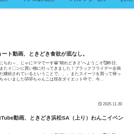
ョート動画、ときどき食欲が底なし。
にちわ～、じゃにママでーす😁”晴れどき２”へようこそ🥰昨日、
またイ〇ンに買い物に行ってきました！ブラックフライデー企画
だ継続されているということで。。。またスイーツを買って帰っ
ちゃいました🤣🤣ちゃんこは現在ダイエット中で、今...
2025.11.30
ouTube動画、ときどき浜松SA（上り）わんこイベン
。