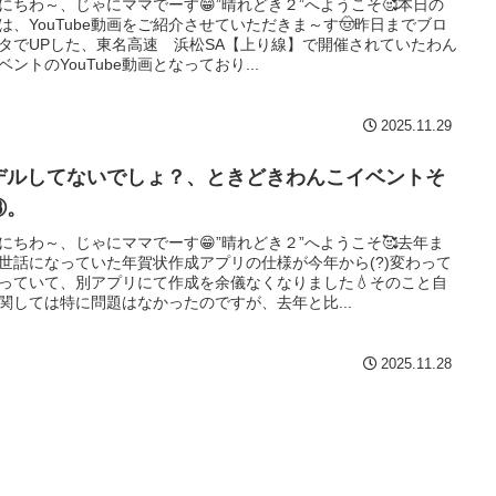
にちわ～、じゃにママでーす😁”晴れどき２”へようこそ🥰本日の
は、YouTube動画をご紹介させていただきま～す🤠昨日までブロ
タでUPした、東名高速 浜松SA【上り線】で開催されていたわん
ベントのYouTube動画となっており...
2025.11.29
デルしてないでしょ？、ときどきわんこイベントそ
③。
にちわ～、じゃにママでーす😁”晴れどき２”へようこそ🥰去年ま
世話になっていた年賀状作成アプリの仕様が今年から(?)変わって
っていて、別アプリにて作成を余儀なくなりました💧そのこと自
関しては特に問題はなかったのですが、去年と比...
2025.11.28