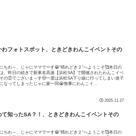
かわフォトスポット、ときどきわんこイベントその
。
にちわ～、じゃにママでーす😁”晴れどき２”へようこそ🥰本日の
は、昨日の続きで新東名高速【浜松SA】で開催されたわんこイベ
その②でございま～す🤠一度は浜松SA下り線に行ってしまい迷子
になってしまったじゃに家一同😭無事にわんこイ...
2025.11.27
めて知ったSA？！、ときどきわんこイベントその
。
にちわ～、じゃにママでーす😁”晴れどき２”へようこそ🥰本日の