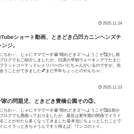
2025.11.24
ouTubeショート動画、ときどき凸凹カニンヘンズチ
レンジ。
にちわ～、じゃにママでーす😁”晴れどき２”へようこそ🥰少し前
ブログでもご紹介しましたが、日課の早朝ウォーキングでたまに
フラットコーテッドレトリバーのパピちゃんがいるのですが、先
会うことができました💕まだ半年ちょっとのやんちゃ...
2025.11.23
が家の問題児、ときどき豊橋公園その③。
にちわ～、じゃにママでーす😁”晴れどき２”へようこそ🥰以前か
ブログでも愚痴っておりましたが、最近は更年期の関係でイライ
ることがやたら多くなってきました😩本当にちょっとしたことで
ぐにイラっときちゃうんです💧例えば、ワンコのトイ...