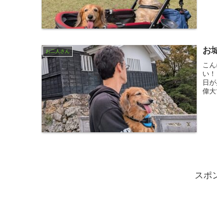
お
お二人さん
こん
い！
日が
偉大
スポ