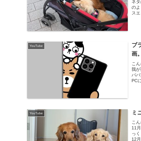
ネタ
のよ
スエ
ブ
YouTube
画
こん
我が
パパ
PC
ミ
YouTube
こん
11
っく
12