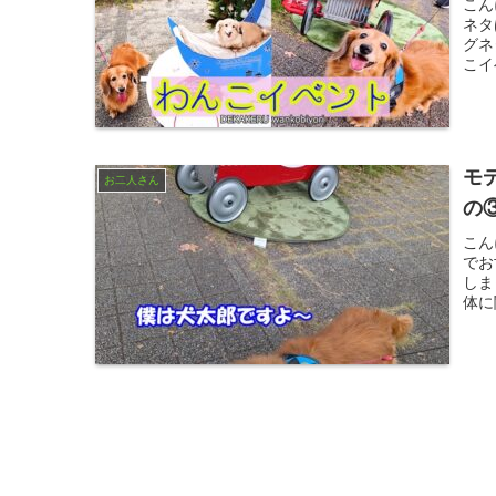
こん
ネタ
グネ
こイ
モ
お二人さん
の
こん
でお
しま
体に