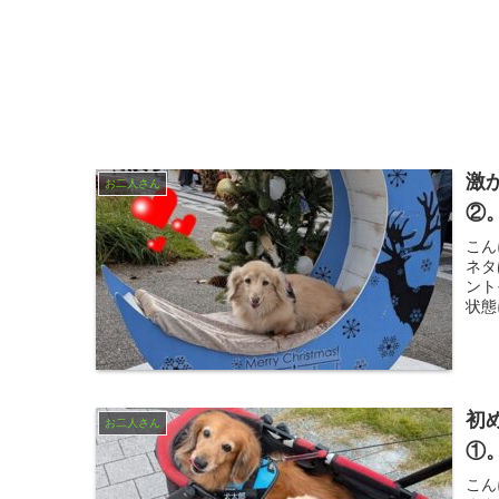
激
お二人さん
②
こん
ネタ
ント
状態
初
お二人さん
①
こん