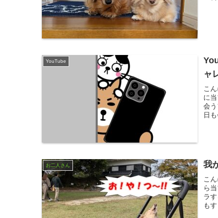
Y
YouTube
ャ
こん
に当
会う
日も
我
お二人さん
こん
ら当
ラす
もす