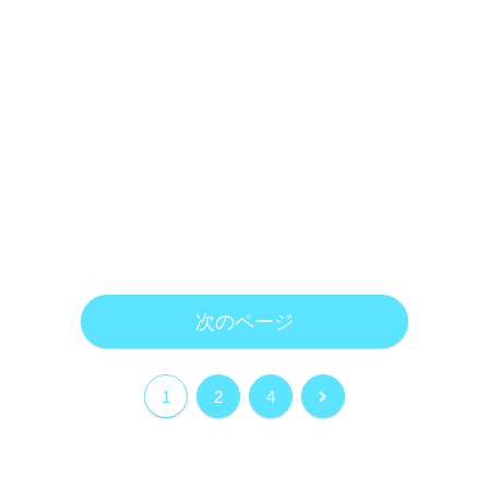
次のページ
次
1
2
4
へ