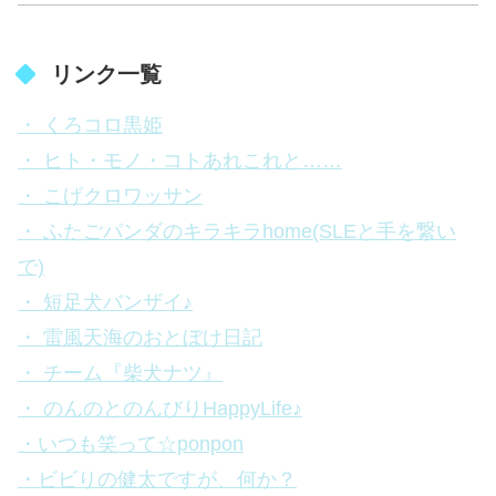
リンク一覧
・ くろコロ黒姫
・ ヒト・モノ・コトあれこれと……
・ こげクロワッサン
・ ふたごパンダのキラキラhome(SLEと手を繋い
で)
・ 短足犬バンザイ♪
・ 雷風天海のおとぼけ日記
・ チーム『柴犬ナツ』
・ のんのとのんびりHappyLife♪
・いつも笑って☆ponpon
・ビビりの健太ですが、何か？