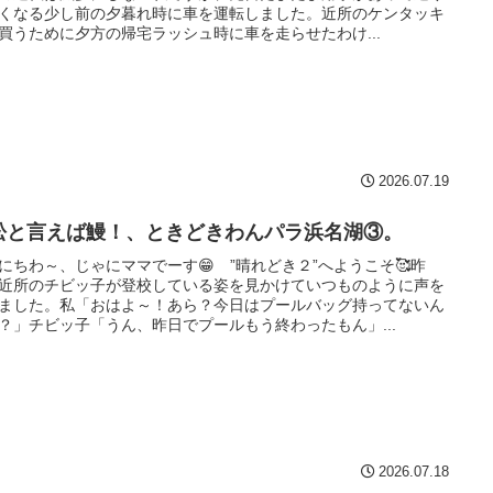
くなる少し前の夕暮れ時に車を運転しました。近所のケンタッキ
買うために夕方の帰宅ラッシュ時に車を走らせたわけ...
2026.07.19
松と言えば鰻！、ときどきわんパラ浜名湖③。
にちわ～、じゃにママでーす😁 ”晴れどき２”へようこそ🥰昨
近所のチビッ子が登校している姿を見かけていつものように声を
ました。私「おはよ～！あら？今日はプールバッグ持ってないん
？」チビッ子「うん、昨日でプールもう終わったもん」...
2026.07.18