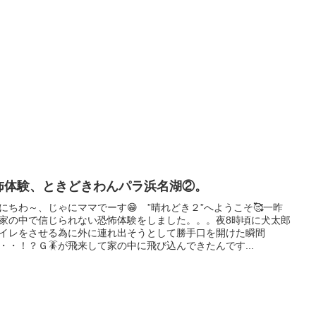
怖体験、ときどきわんパラ浜名湖②。
にちわ～、じゃにママでーす😁 ”晴れどき２”へようこそ🥰一昨
家の中で信じられない恐怖体験をしました。。。夜8時頃に犬太郎
イレをさせる為に外に連れ出そうとして勝手口を開けた瞬間
・・！？Ｇ🪳が飛来して家の中に飛び込んできたんです...