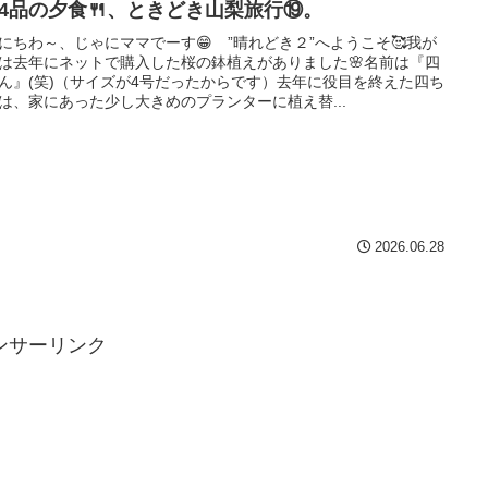
14品の夕食🍴、ときどき山梨旅行⑲。
にちわ～、じゃにママでーす😁 ”晴れどき２”へようこそ🥰我が
は去年にネットで購入した桜の鉢植えがありました🌸名前は『四
ん』(笑)（サイズが4号だったからです）去年に役目を終えた四ち
は、家にあった少し大きめのプランターに植え替...
2026.06.28
ンサーリンク