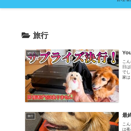
旅行
Y
MIUﾃｨｰﾝ
こん
日は
でし
家は
最
旅行
こん
は夜