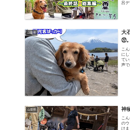
呂デ
大
山梨県
㉒
こん
にし
てい
声で
神
山梨県
こん
のウ
けま