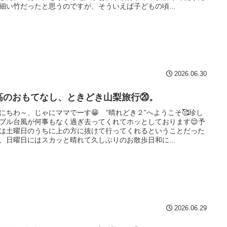
細い竹だったと思うのですが、そういえば子どもの頃...
2026.06.30
高のおもてなし、ときどき山梨旅行⑳。
にちわ～、じゃにママでーす😁 ”晴れどき２”へようこそ🥰珍し
ブル台風が何事もなく過ぎ去ってくれてホッとしております😌予
は土曜日のうちに上の方に抜けて行ってくれるということだった
、日曜日にはスカッと晴れて久しぶりのお散歩日和に...
2026.06.29