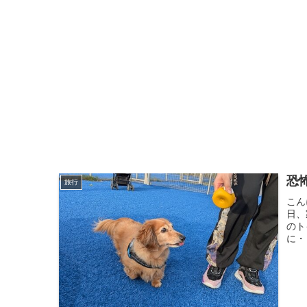
恐
旅行
こん
日、
のト
に・