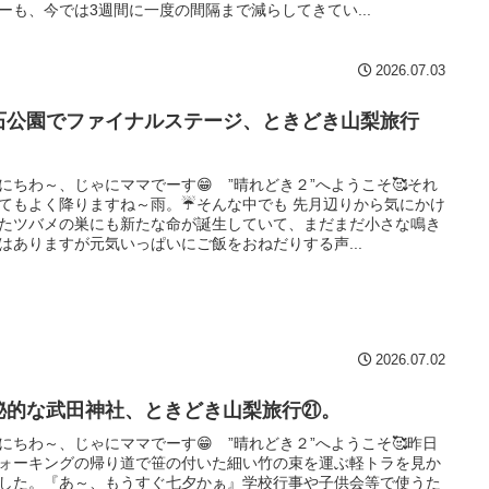
ーも、今では3週間に一度の間隔まで減らしてきてい...
2026.07.03
石公園でファイナルステージ、ときどき山梨旅行
。
にちわ～、じゃにママでーす😁 ”晴れどき２”へようこそ🥰それ
てもよく降りますね～雨。☔そんな中でも 先月辺りから気にかけ
たツバメの巣にも新たな命が誕生していて、まだまだ小さな鳴き
はありますが元気いっぱいにご飯をおねだりする声...
2026.07.02
秘的な武田神社、ときどき山梨旅行㉑。
にちわ～、じゃにママでーす😁 ”晴れどき２”へようこそ🥰昨日
ォーキングの帰り道で笹の付いた細い竹の束を運ぶ軽トラを見か
した。『あ～、もうすぐ七夕かぁ』学校行事や子供会等で使うた