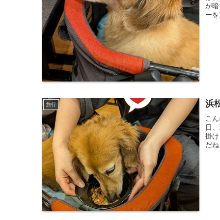
が暗
ーを
浜
旅行
こん
日、
掛け
だね