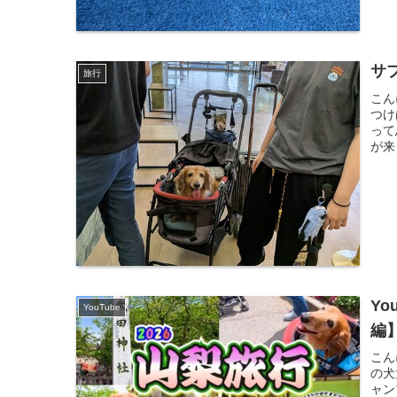
サ
旅行
こん
つけ
って
が来
Y
YouTube
編
こん
の犬
ャン