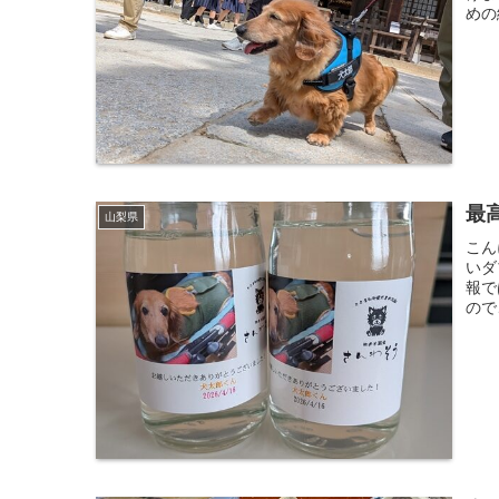
めの
最
山梨県
こん
いダ
報で
ので