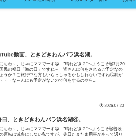
ouTube動画、ときどきわんパラ浜名湖。
にちわ～、じゃにママでーす😁 ”晴れどき２”へようこそ🥰7月20
国民の祝日「海の日」ですね～！皆さんは何をされるご予定なの
ょうか？ご旅行中な方もいらっしゃるかもしれないですね🤔我が
・・・な～んにも予定がないので何をするのやら...
2026.07.20
終日、ときどきわんパラ浜名湖④。
にちわ～、じゃにママでーす😁 ”晴れどき２”へようこそ🥰普段
の運転は滅多にしない私ですが、先日たまたま用事があって辺り