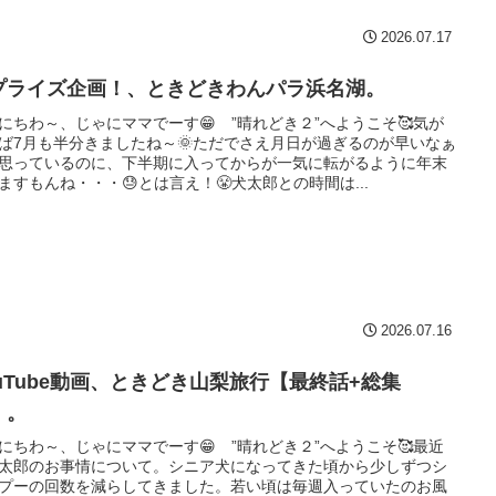
2026.07.17
プライズ企画！、ときどきわんパラ浜名湖。
にちわ～、じゃにママでーす😁 ”晴れどき２”へようこそ🥰気が
ば7月も半分きましたね～🌞ただでさえ月日が過ぎるのが早いなぁ
思っているのに、下半期に入ってからが一気に転がるように年末
ますもんね・・・😓とは言え！😤犬太郎との時間は...
2026.07.16
ouTube動画、ときどき山梨旅行【最終話+総集
】。
にちわ～、じゃにママでーす😁 ”晴れどき２”へようこそ🥰最近
太郎のお事情について。シニア犬になってきた頃から少しずつシ
プーの回数を減らしてきました。若い頃は毎週入っていたのお風