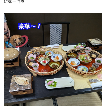
に家一同🐕