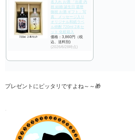
名入れ お酒 「出産 内
祝 結婚 誕生日 還暦
御祝 お酒 ギフト」写
真、メッセージ入り
オリジナル和紙ラベ
ル焼酎 720ml 2本セ
ット 化粧箱入
価格：3,860円（税
込、送料別)
(2026/6/28時点)
プレゼントにピッタリですよね～～🎁