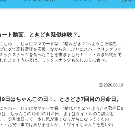
ョート動画、ときどき疑似体験？。
にちわ～、じゃにママでーす😁 ”晴れどき２”へようこそ🥰先
ブログで高校野球を応援しながら久しぶりにスパークリングワイ
ミックスナッツを食べたことを書きました！・・・吹き出物がで
したよ💧そういえば、ミックスナッツも久しぶりに食べ...
2026.08.10
月9日はちゃんこの日！、ときどき7回目の月命日。
にちわ～、じゃにママでーす😁 ”晴れどき２”へようこそ🥰今日8
日は、ちゃんこの7回目の月命日。まずはタイトルのご説明を
。。💦月命日って、少し気が重くなりがちになってくるの
・・お祝い事ではありませんが、カワイイちゃんこを思い出...