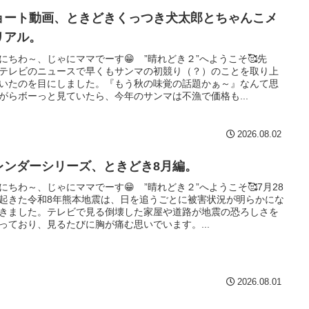
ョート動画、ときどきくっつき犬太郎とちゃんこメ
リアル。
にちわ～、じゃにママでーす😁 ”晴れどき２”へようこそ🥰先
テレビのニュースで早くもサンマの初競り（？）のことを取り上
いたのを目にしました。『もう秋の味覚の話題かぁ～』なんて思
がらボーっと見ていたら、今年のサンマは不漁で価格も...
2026.08.02
レンダーシリーズ、ときどき8月編。
にちわ～、じゃにママでーす😁 ”晴れどき２”へようこそ🥰7月28
起きた令和8年熊本地震は、日を追うごとに被害状況が明らかにな
きました。テレビで見る倒壊した家屋や道路が地震の恐ろしさを
っており、見るたびに胸が痛む思いでいます。...
2026.08.01