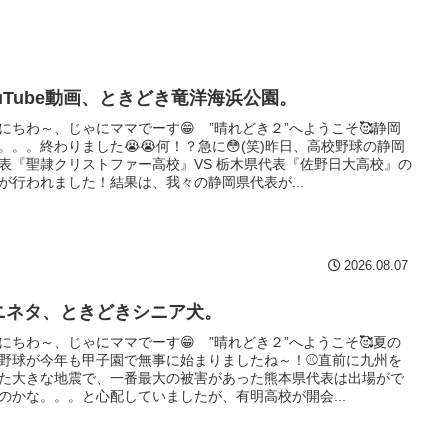
ouTube動画、ときどき竜洋海浜公園。
にちわ～、じゃにママでーす😁 ”晴れどき２”へようこそ🥰静岡
。。。終わりました😭😭何！？急に😳(笑)昨日、高校野球の静岡
表『聖隷クリストファー高校』VS 栃木県代表『佐野日大高校』の
が行われました！結果は、我々の静岡県代表が...
2026.08.07
ニネタ、ときどきシニア犬。
にちわ～、じゃにママでーす😁 ”晴れどき２”へようこそ🥰夏の
野球が今年も甲子園で無事に始まりましたね～！⚾直前に九州を
た大きな地震で、一番最大の被害があった熊本県代表は出場がで
のかな。。。と心配していましたが、有明高校が開会...