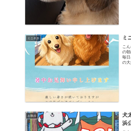
ミ
ミニネタ
こん
の朝
毎日
の大
犬
お散歩
浜