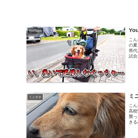
Y
YouTube
こん
の夏
県代
試合
ミ
ミニネタ
こん
高校
襲っ
きる