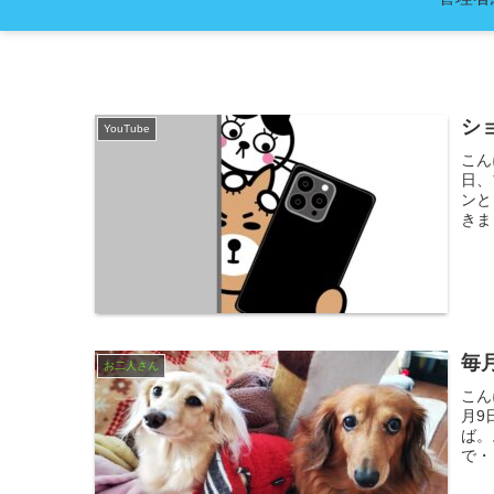
シ
YouTube
こん
日、
ンと
きま
毎
お二人さん
こん
月9
ば。
で・