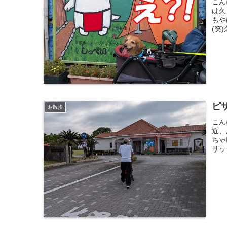
こん
は久
もや
(笑
ピ
お散歩
こん
近、
ちゃ
サッ