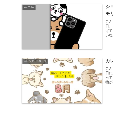
シ
YouTube
モ
こん
日、
げて
いな
カ
カレンダーシリーズ
こん
日に
って
物が