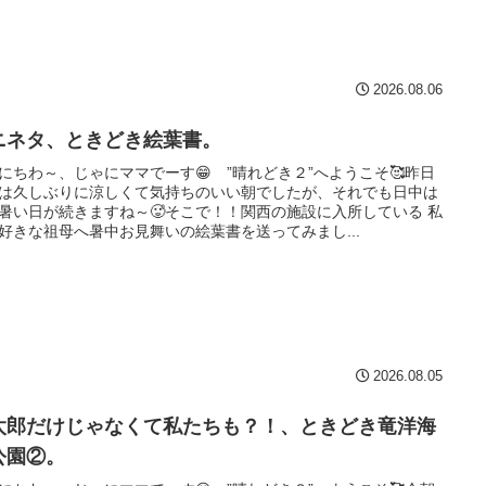
2026.08.06
ニネタ、ときどき絵葉書。
にちわ～、じゃにママでーす😁 ”晴れどき２”へようこそ🥰昨日
は久しぶりに涼しくて気持ちのいい朝でしたが、それでも日中は
暑い日が続きますね～🥵そこで！！関西の施設に入所している 私
好きな祖母へ暑中お見舞いの絵葉書を送ってみまし...
2026.08.05
太郎だけじゃなくて私たちも？！、ときどき竜洋海
公園②。