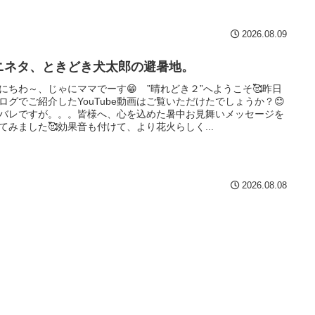
2026.08.09
ニネタ、ときどき犬太郎の避暑地。
にちわ～、じゃにママでーす😁 ”晴れどき２”へようこそ🥰昨日
ログでご紹介したYouTube動画はご覧いただけたでしょうか？😊
バレですが。。。皆様へ、心を込めた暑中お見舞いメッセージを
てみました🥰効果音も付けて、より花火らしく...
2026.08.08