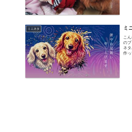
ミ
ミニネタ
こん
のブ
ネタ
作っ