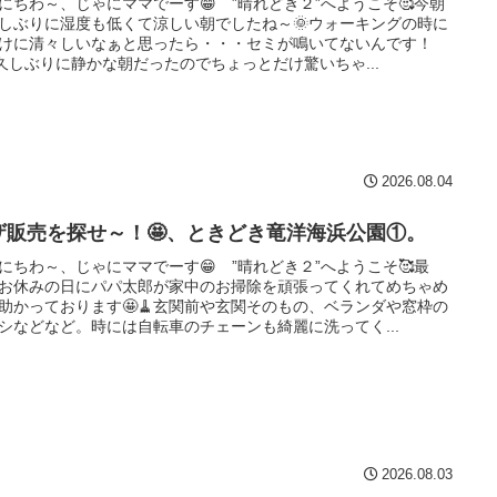
にちわ～、じゃにママでーす😁 ”晴れどき２”へようこそ🥰今朝
しぶりに湿度も低くて涼しい朝でしたね～🌞ウォーキングの時に
けに清々しいなぁと思ったら・・・セミが鳴いてないんです！
)久しぶりに静かな朝だったのでちょっとだけ驚いちゃ...
2026.08.04
ザ販売を探せ～！🤩、ときどき竜洋海浜公園①。
にちわ～、じゃにママでーす😁 ”晴れどき２”へようこそ🥰最
お休みの日にパパ太郎が家中のお掃除を頑張ってくれてめちゃめ
助かっております🤩🧹玄関前や玄関そのもの、ベランダや窓枠の
シなどなど。時には自転車のチェーンも綺麗に洗ってく...
2026.08.03