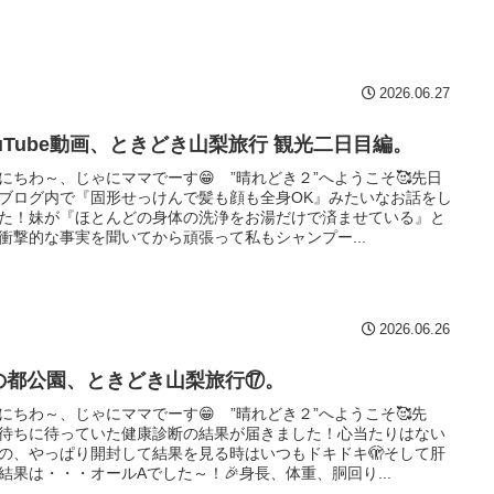
2026.06.27
ouTube動画、ときどき山梨旅行 観光二日目編。
にちわ～、じゃにママでーす😁 ”晴れどき２”へようこそ🥰先日
ブログ内で『固形せっけんで髪も顔も全身OK』みたいなお話をし
た！妹が『ほとんどの身体の洗浄をお湯だけで済ませている』と
衝撃的な事実を聞いてから頑張って私もシャンプー...
2026.06.26
の都公園、ときどき山梨旅行⑰。
にちわ～、じゃにママでーす😁 ”晴れどき２”へようこそ🥰先
待ちに待っていた健康診断の結果が届きました！心当たりはない
の、やっぱり開封して結果を見る時はいつもドキドキ🫣そして肝
結果は・・・オールAでした～！🎉身長、体重、胴回り...