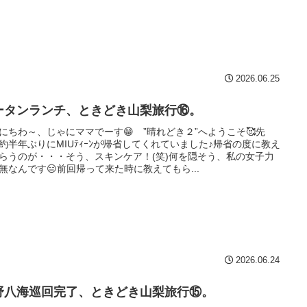
2026.06.25
ータンランチ、ときどき山梨旅行⑯。
にちわ～、じゃにママでーす😁 ”晴れどき２”へようこそ🥰先
約半年ぶりにMIUﾃｨｰﾝが帰省してくれていました♪帰省の度に教え
らうのが・・・そう、スキンケア！(笑)何を隠そう、私の女子力
無なんです😑前回帰って来た時に教えてもら...
2026.06.24
野八海巡回完了、ときどき山梨旅行⑮。