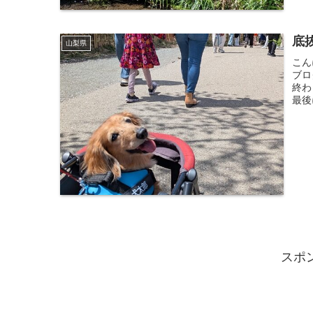
底
山梨県
こん
ブロ
終わ
最後
スポ