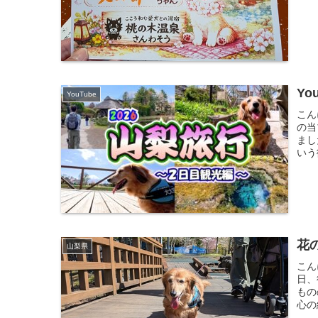
Y
YouTube
こん
の当
まし
いう
花
山梨県
こん
日、
もの
心の