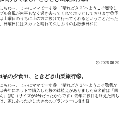
にちわ～、じゃにママでーす😁 ”晴れどき２”へようこそ🥰珍し
ブル台風が何事もなく過ぎ去ってくれてホッとしております😌予
は土曜日のうちに上の方に抜けて行ってくれるということだった
、日曜日にはスカッと晴れて久しぶりのお散歩日和に...
2026.06.29
14品の夕食🍴、ときどき山梨旅行⑲。
にちわ～、じゃにママでーす😁 ”晴れどき２”へようこそ🥰我が
は去年にネットで購入した桜の鉢植えがありました🌸名前は『四
ん』(笑)（サイズが4号だったからです）去年に役目を終えた四ち
は、家にあった少し大きめのプランターに植え替...