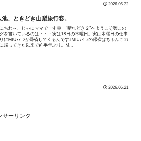
2026.06.22
抜池、ときどき山梨旅行⑬。
にちわ～、じゃにママでーす😁 ”晴れどき２”へようこそ🥰この
グを書いているのは・・・実は18日の木曜日。実は木曜日の仕事
りにMIUﾃｨｰﾝが帰省してくるんです♪MIUﾃｨｰﾝの帰省はちゃんこの
に帰ってきた以来で約半年ぶり。M...
2026.06.21
ンサーリンク