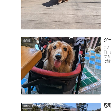
グ
山梨県
こん
日、
ても
は皆
忍
山梨県