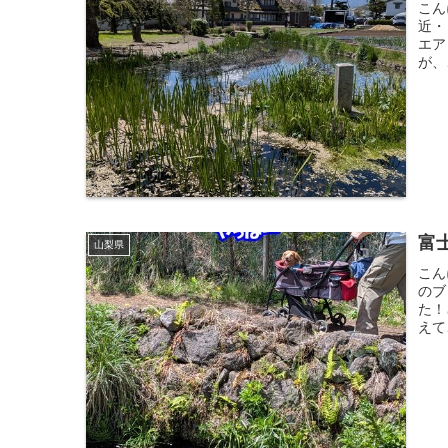
こん
近・
エア
が、
富
山梨県
こん
のブ
た！
えて