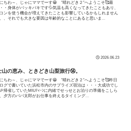
にちわ～、じゃにママでーす😁 ”晴れどき２”へようこそ🥰最
・・身体がバッキバキです💦気温も高くなってきたこともあり、
コンを使う機会が増えてきたことも影響しているかもしれません
、、それでも大きな要因は年齢的なことにあると思いま...
2026.06.23
士山の恵み、ときどき山梨旅行⑭。
にちわ～、じゃにママでーす😁 ”晴れどき２”へようこそ🥰昨日
ログで書いていた浜松市内のサプライズ宿泊は・・・大成功でし
🎉帰省していたMIUﾃｨｰﾝに内緒でせっせとお泊りの準備をこしら
、夕方のパパ太郎がお仕事を終えるタイミング...