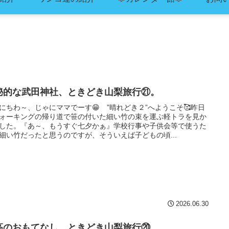
秘的な武田神社、ときどき山梨旅行㉑。
にちわ～、じゃにママでーす😁 ”晴れどき２”へようこそ🥰昨日
ォーキングの帰り道で笹の付いた細い竹の束を運ぶ軽トラを見か
した。『あ～、もうすぐ七夕かぁ』学校行事や子供会等で使うた
細い竹だったと思うのですが、そういえば子どもの頃...
2026.06.30
高のおもてなし、ときどき山梨旅行⑳。