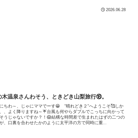
2026.06.28
の木温泉さんわそう、ときどき山梨旅行⑱。
にちわ～、じゃにママでーす😁 ”晴れどき２”へようこそ🥰しか
、、よく降りますね～☔台風も何やらダブルでこっちに向かって
そうじゃないですか？！😱結構な時間差で生まれたはずの二つの
が、口裏を合わせたかのように太平洋の方で同時に重...