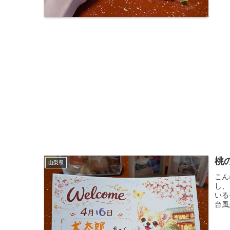
桃
山梨県
こん
し、
いる
台風