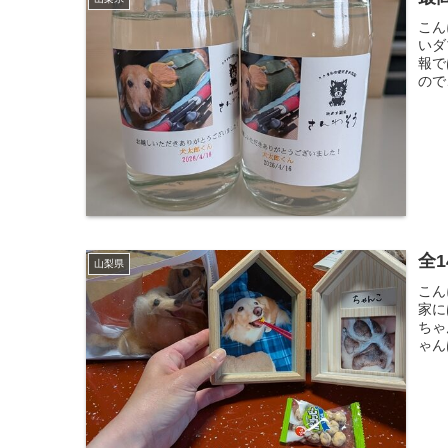
こん
いダ
報で
ので
全
山梨県
こん
家に
ちゃ
ゃん