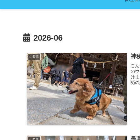
2026-06
神
山梨県
こん
のウ
けま
めの
最
山梨県