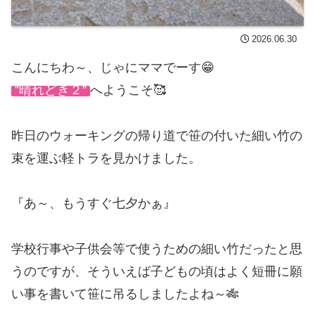
2026.06.30
こんにちわ～、じゃにママでーす😁
”晴れどき２”
へようこそ🥰
昨日のウォーキングの帰り道で笹の付いた細い竹の
束を運ぶ軽トラを見かけました。
『あ～、もうすぐ七夕かぁ』
学校行事や子供会等で使うための細い竹だったと思
うのですが、そういえば子どもの頃はよく短冊に願
い事を書いて笹に吊るしましたよね～🎋