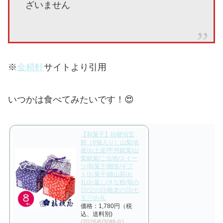
ざいません
※
金精軒
サイトより引用
いつかは食べてみたいです！😍
【和菓子】桔梗信玄
餅（8個入り）山梨/名
産/お土産/甲州銘菓/山
梨銘菓/ご当地/スイー
ツ/和菓子/贈答/ギフ
ト/お菓子/鐘山苑/お
礼/お返し/きな粉/母の
日/父の日/敬老の日/七
五三/お礼
価格：1,780円（税
込、送料別)
(2026/6/30時点)