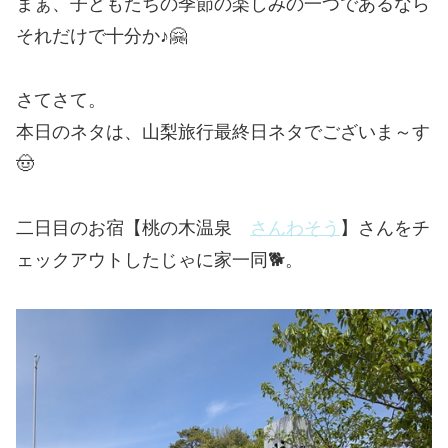
まぁ、子どもたちの季節の楽しみの一つであるなら
それだけで十分か♪🤗
さてさて。
本日のネタは、山梨旅行最終日ネタでございま～す
🤠
二日目のお宿【桃の木温泉
さんわそう
】さんをチ
ェックアウトしたじゃに家一同🐕。