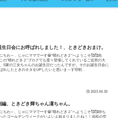
誕生日会にお呼ばれしました！、ときどきおまけ。
にちわ～、じゃにママでーす😁”晴れどき２”へようこそ🥰🥰先
この”晴れどき２”ブログでも度々登場してくれているご近所の大
、S家の三女ちゃんのお誕生日だったんですが、そのお誕生日会に
ばれしたときのネタをUPしたいと思いま～す🤠初...
2023.04.30
別編、ときどき輝ちゃん凜ちゃん。
にちわ～、じゃにママでーす😁”晴れどき２”へようこそ🥰🥰待ち
ったゴールデンウィークがいよいよ始まりましたね！！浜松の空