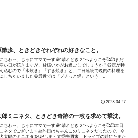
原散歩、ときどきそれぞれの好きなこと。
にちわ～、じゃにママでーす😁”晴れどき２”へようこそ🥰🥰まだ
寒い日が続きますが、皆様いかがお過ごしでしょうか？😆夜が特
え込むので『水炊き』『すき焼き』と、二日連続で晩酌の料理を
にしちゃいました🍲最近では『プチっと鍋』という一...
2023.04.27
太郎ミニネタ、ときどき奇跡の一枚を求めて撃沈。
にちわ～、じゃにママでーす😁”晴れどき２”へようこそ🥰🥰本日
ニネタでございます🙇昨日はちゃんこのミニネタだったので、今
犬太郎のミニネタをUPしま～す🤠先週末、ドライブの時にたまた