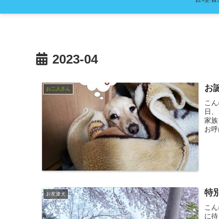
2023-04
お
お二人さん
こん
日、
家族
お呼
特
お友達犬
こん
に待