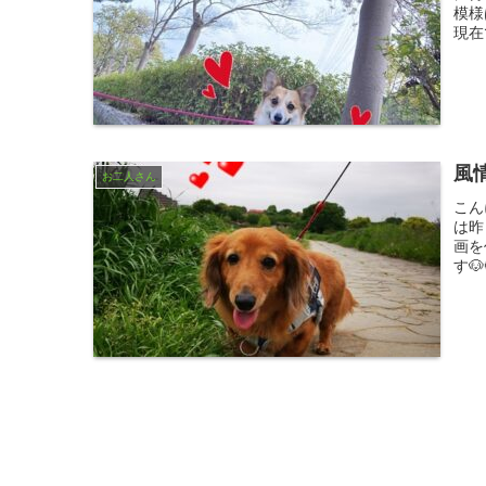
模様
現在
風
お二人さん
こん
は昨
画を
す