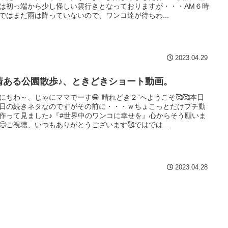
は初っ端から少し怪しい雲行きとなっておりますが・・・AM６時
ではまだ雨は降っていないので、ワンコ達が待ちわ...
2023.04.29
情ある公園散歩♪、ときどきショート動画。
にちわ～、じゃにママでーす😁”晴れどき２”へようこそ🥰🥰本日
日の続きネタなのですがその前に・・・ｗちょこっとだけプチ動
作って見ました♪『#世界中のワンコに幸せを』心からそう願いま
😌ご視聴、いつもありがとうございます🥰ではでは...
2023.04.28