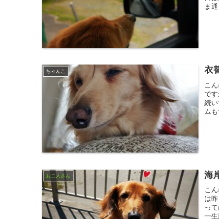
ま通
衣
ちゃんこ
こん
です
続い
ムも
海
お二人さん
こん
は昨
って
一生