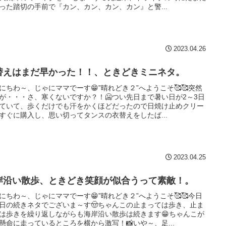
った踏切の手前で『カン、カン、カン、カン』と警...
2023.04.26
替えはまだ早かった！！、ときどきミニネタ。
にちわ～、じゃにママでーす😁”晴れどき２”へようこそ🥰🥰突然
が・・・さ、寒くないですか？！🥶つい先日まで暑い日が2～3日
ていて、歩くだけでも汗をかくほどだったので日焼け止めクリー
すぐに購入し、思い切ってタンスの衣替えをしたば...
2023.04.25
岸沿い散歩、ときどき笑顔が似合うって素敵！。
にちわ～、じゃにママでーす😁”晴れどき２”へようこそ🥰🥰今日
日の続きネタでございま～す🤠ちゃんこの止まっては歩き、止ま
は歩きを繰り返しながらも海岸沿い散歩は続きます😁ちゃんこが
懸命に走っているところを横から激写！📸いや～、足...