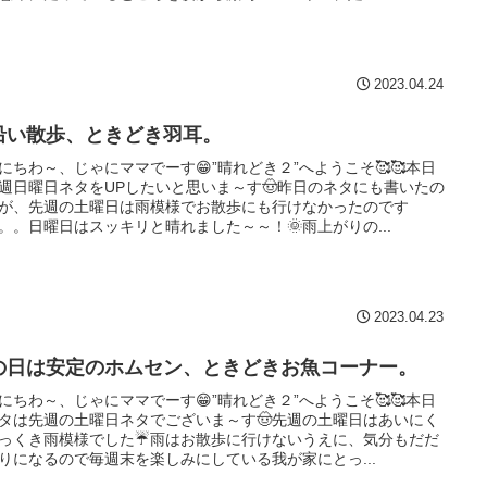
2023.04.24
沿い散歩、ときどき羽耳。
にちわ～、じゃにママでーす😁”晴れどき２”へようこそ🥰🥰本日
週日曜日ネタをUPしたいと思いま～す🤠昨日のネタにも書いたの
が、先週の土曜日は雨模様でお散歩にも行けなかったのです
。。日曜日はスッキリと晴れました～～！🌞雨上がりの...
2023.04.23
の日は安定のホムセン、ときどきお魚コーナー。
にちわ～、じゃにママでーす😁”晴れどき２”へようこそ🥰🥰本日
タは先週の土曜日ネタでございま～す🤠先週の土曜日はあいにく
っくき雨模様でした☔雨はお散歩に行けないうえに、気分もだだ
りになるので毎週末を楽しみにしている我が家にとっ...