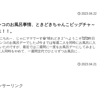
2023.04.22
ンコのお風呂事情、ときどきちゃんこビッグチャ～
ス！！。
にちわ～、じゃにママでーす😁”晴れどき２”へようこそ🥰🥰昨日
ンコのお風呂デーでした🛁今までは毎週二人を同時にお風呂に入
いたのですが、最近では二週間に一度をお風呂デーにしてみまし
二人同時をやめて、一週間交代でひとりずつお風呂に...
2023.04.21
ンサーリンク