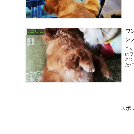
ワ
お二人さん
ン
こん
はワ
れて
た♪
スポ