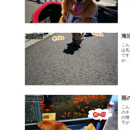
海
お二人さん
こん
は先
です
が。
雨
お二人さん
こん
のネ
の憎
下が