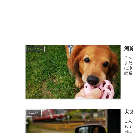
河
お二人さん
こん
まだ
に冷
鍋系
犬
ミニネタ
こん
もミ
日は