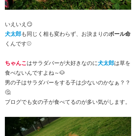
いえいえ😏
犬太郎
も同じく相も変わらず、お決まりの
ボール命
くんです⚾
ちゃんこ
はサラダバーが大好きなのに
犬太郎
は草を
食べないんですよね～🐶
男の子はサラダバーをする子は少ないのかなぁ？？
🤔
ブログでも女の子が食べてるのが多い気がします。