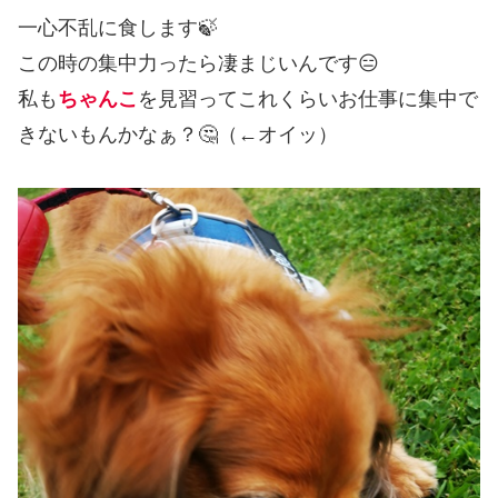
一心不乱に食します🍃
この時の集中力ったら凄まじいんです😑
私も
ちゃんこ
を見習ってこれくらいお仕事に集中で
きないもんかなぁ？🤔（←オイッ）