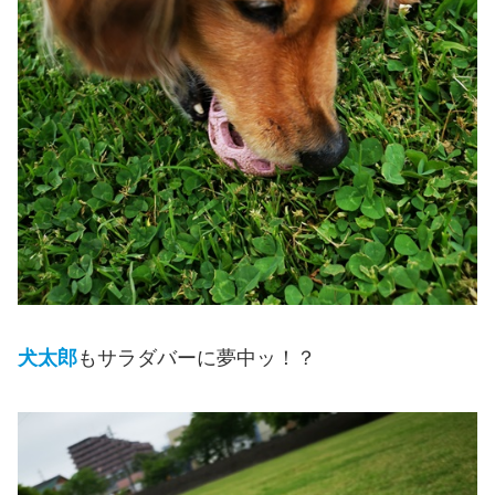
犬太郎
もサラダバーに夢中ッ！？