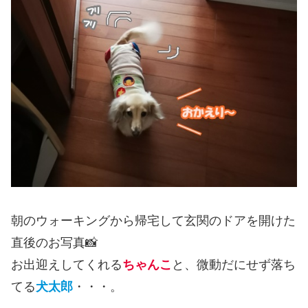
朝のウォーキングから帰宅して玄関のドアを開けた
直後のお写真📸
お出迎えしてくれる
ちゃんこ
と、微動だにせず落ち
てる
犬太郎
・・・。