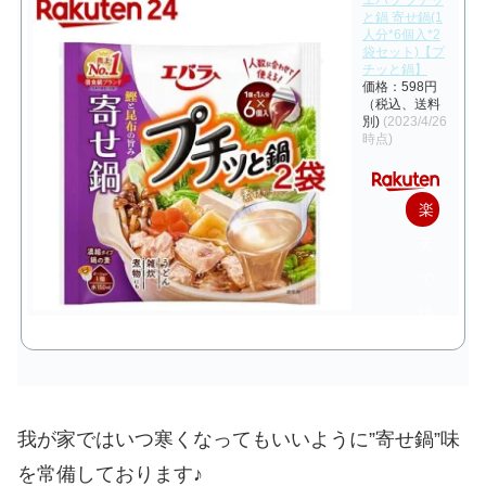
エバラ プチッ
と鍋 寄せ鍋(1
人分*6個入*2
袋セット)【プ
チッと鍋】
価格：598円
（税込、送料
別)
(2023/4/26
時点)
楽
天
で
購
入
我が家ではいつ寒くなってもいいように”寄せ鍋”味
を常備しております♪