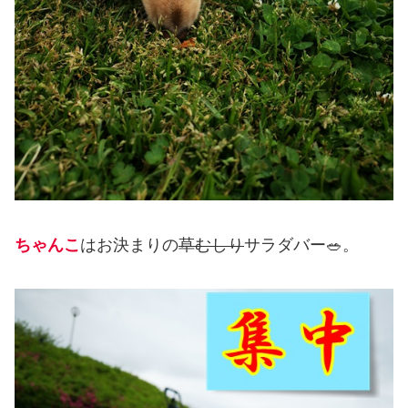
ちゃんこ
はお決まりの
草むしり
サラダバー🥗。