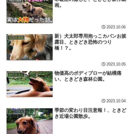
YouTube
画。
2023.10.06
新）犬太郎専用抱っこカバンお披
お二人さん
露目、ときどき恐怖のつり
橋！？。
2023.10.05
物価高のボディブローが結構痛
お二人さん
い、ときどき森林公園。
2023.10.04
季節の変わり目注意報！、ときど
お二人さん
き近場公園散歩。