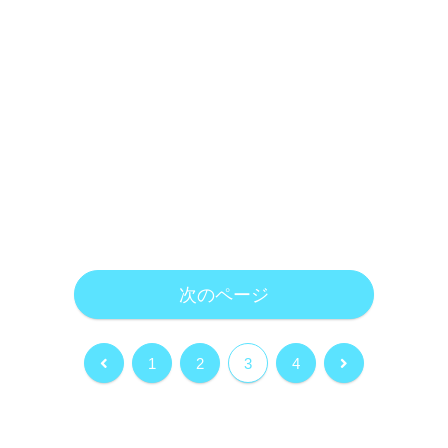
次のページ
前
次
1
2
3
4
へ
へ