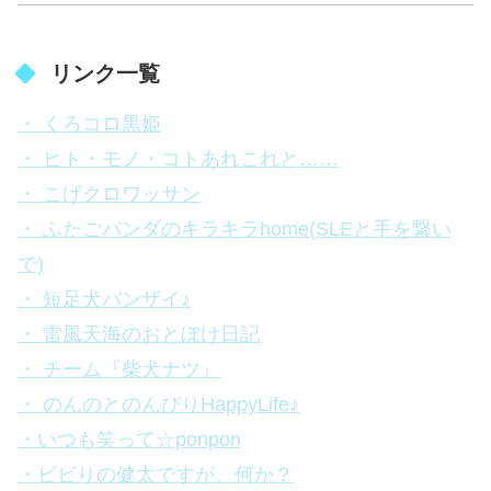
リンク一覧
・ くろコロ黒姫
・ ヒト・モノ・コトあれこれと……
・ こげクロワッサン
・ ふたごパンダのキラキラhome(SLEと手を繋い
で)
・ 短足犬バンザイ♪
・ 雷風天海のおとぼけ日記
・ チーム『柴犬ナツ』
・ のんのとのんびりHappyLife♪
・いつも笑って☆ponpon
・ビビりの健太ですが、何か？