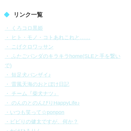
リンク一覧
・ くろコロ黒姫
・ ヒト・モノ・コトあれこれと……
・ こげクロワッサン
・ ふたごパンダのキラキラhome(SLEと手を繋い
で)
・ 短足犬バンザイ♪
・ 雷風天海のおとぼけ日記
・ チーム『柴犬ナツ』
・ のんのとのんびりHappyLife♪
・いつも笑って☆ponpon
・ビビりの健太ですが、何か？