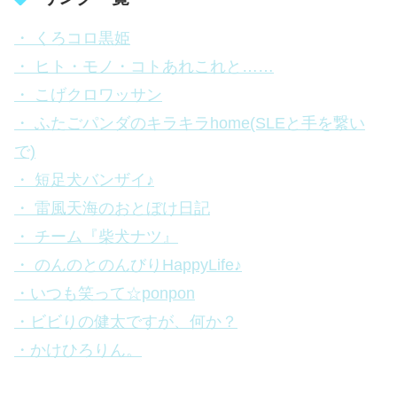
・ くろコロ黒姫
・ ヒト・モノ・コトあれこれと……
・ こげクロワッサン
・ ふたごパンダのキラキラhome(SLEと手を繋い
で)
・ 短足犬バンザイ♪
・ 雷風天海のおとぼけ日記
・ チーム『柴犬ナツ』
・ のんのとのんびりHappyLife♪
・いつも笑って☆ponpon
・ビビりの健太ですが、何か？
・かけひろりん。