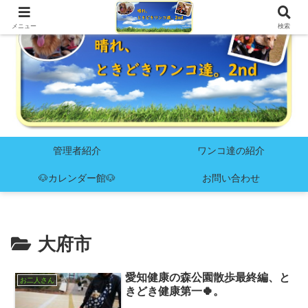
メニュー
検索
管理者紹介
ワンコ達の紹介
🐶カレンダー館🐶
お問い合わせ
大府市
愛知健康の森公園散歩最終編、と
お二人さん
きどき健康第一🍀。