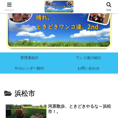
メニュー
検索
管理者紹介
ワンコ達の紹介
🐶カレンダー館🐶
お問い合わせ
浜松市
河原散歩、ときどきやるな～浜松
お二人さん
市！。