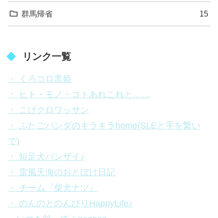
群馬帰省
15
リンク一覧
・ くろコロ黒姫
・ ヒト・モノ・コトあれこれと……
・ こげクロワッサン
・ ふたごパンダのキラキラhome(SLEと手を繋い
で)
・ 短足犬バンザイ♪
・ 雷風天海のおとぼけ日記
・ チーム『柴犬ナツ』
・ のんのとのんびりHappyLife♪