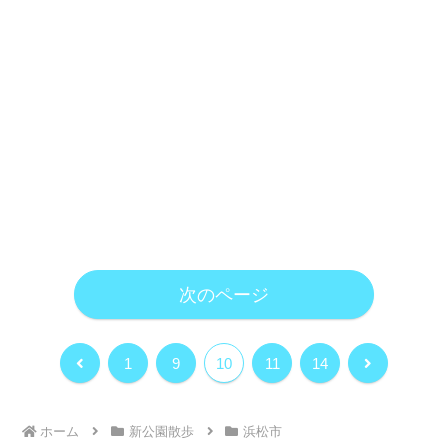
次のページ
前
次
1
9
10
11
14
へ
へ
ホーム
新公園散歩
浜松市