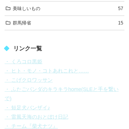
美味しいもの
57
群馬帰省
15
リンク一覧
・ くろコロ黒姫
・ ヒト・モノ・コトあれこれと……
・ こげクロワッサン
・ ふたごパンダのキラキラhome(SLEと手を繋い
で)
・ 短足犬バンザイ♪
・ 雷風天海のおとぼけ日記
・ チーム『柴犬ナツ』