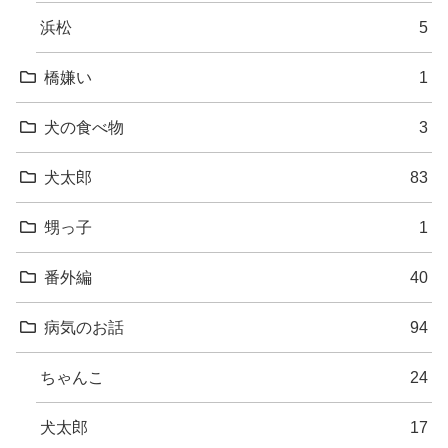
浜松
5
橋嫌い
1
犬の食べ物
3
犬太郎
83
甥っ子
1
番外編
40
病気のお話
94
ちゃんこ
24
犬太郎
17