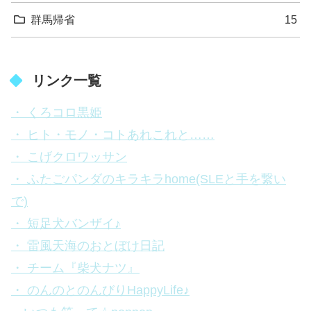
群馬帰省
15
リンク一覧
・ くろコロ黒姫
・ ヒト・モノ・コトあれこれと……
・ こげクロワッサン
・ ふたごパンダのキラキラhome(SLEと手を繋い
で)
・ 短足犬バンザイ♪
・ 雷風天海のおとぼけ日記
・ チーム『柴犬ナツ』
・ のんのとのんびりHappyLife♪