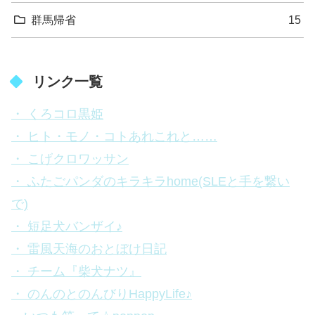
群馬帰省
15
リンク一覧
・ くろコロ黒姫
・ ヒト・モノ・コトあれこれと……
・ こげクロワッサン
・ ふたごパンダのキラキラhome(SLEと手を繋い
で)
・ 短足犬バンザイ♪
・ 雷風天海のおとぼけ日記
・ チーム『柴犬ナツ』
・ のんのとのんびりHappyLife♪