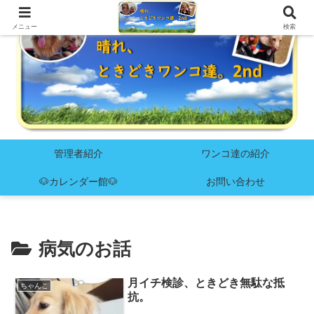
メニュー
検索
管理者紹介
ワンコ達の紹介
🐶カレンダー館🐶
お問い合わせ
病気のお話
月イチ検診、ときどき無駄な抵
ちゃんこ
抗。