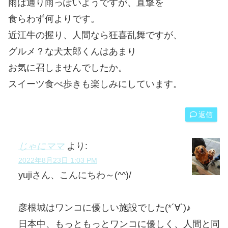
雨は通り雨っぽいようですが、直撃を
食らわず何よりです。
近江牛の握り、人間なら狂喜乱舞ですが、
グルメ？な犬太郎くんはあまり
お気に召しませんでしたか。
スイーツ食べ歩きも楽しみにしています。
返信
じゃにママ
より:
2022年8月23日 1:03 PM
yujiさん、こんにちわ～(^^)/
彦根城はワンコに優しい施設でした(*´∀`)♪
日本中、もっともっとワンコに優しく、人間と同