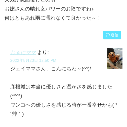
お嬢さんの晴れ女パワーのお陰ですね♪
何はともあれ雨に濡れなくて良かった～！
返信
じゃにママ
より:
2022年8月23日 12:50 PM
ジェイママさん、こんにちわ～(^^)/
彦根城は本当に優しさと温かさを感じました
(*^^*)
ワンコへの優しさを感じる時が一番幸せかも( *
´艸｀)