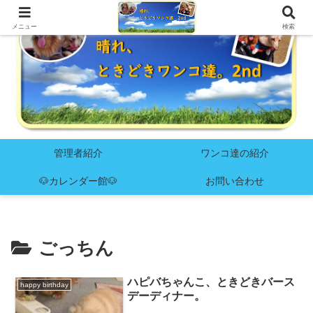
メニュー
検索
管理者紹介
ワンコ達の紹介
🐶カレンダー館🐶
お問い合わせ
ごっちん
ハピバちゃんこ、ときどきバース
happy birthday
デーディナー。