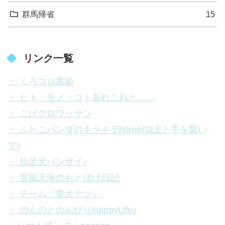
群馬帰省
15
リンク一覧
・ くろコロ黒姫
・ ヒト・モノ・コトあれこれと……
・ こげクロワッサン
・ ふたごパンダのキラキラhome(SLEと手を繋い
で)
・ 短足犬バンザイ♪
・ 雷風天海のおとぼけ日記
・ チーム『柴犬ナツ』
・ のんのとのんびりHappyLife♪