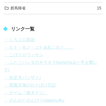
群馬帰省
15
リンク一覧
・ くろコロ黒姫
・ ヒト・モノ・コトあれこれと……
・ こげクロワッサン
・ ふたごパンダのキラキラhome(SLEと手を繋い
で)
・ 短足犬バンザイ♪
・ 雷風天海のおとぼけ日記
・ チーム『柴犬ナツ』
・ のんのとのんびりHappyLife♪