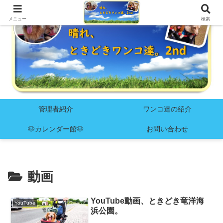
メニュー
検索
管理者紹介
ワンコ達の紹介
🐶カレンダー館🐶
お問い合わせ
動画
YouTube動画、ときどき竜洋海
YouTube
浜公園。