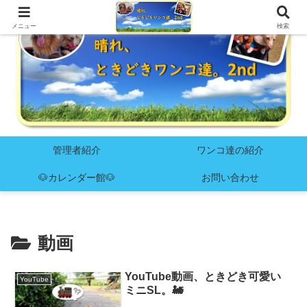
メニュー
検索
管理者紹介
ワンコ達の紹介
🐶カレンダー館🐶
お問い合わせ
動画
YouTube動画、ときどき可愛い
YouTube
ミニSL。🚂