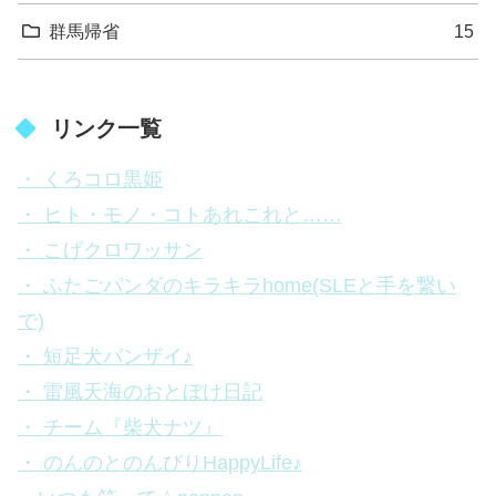
群馬帰省
15
リンク一覧
・ くろコロ黒姫
・ ヒト・モノ・コトあれこれと……
・ こげクロワッサン
・ ふたごパンダのキラキラhome(SLEと手を繋い
で)
・ 短足犬バンザイ♪
・ 雷風天海のおとぼけ日記
・ チーム『柴犬ナツ』
・ のんのとのんびりHappyLife♪