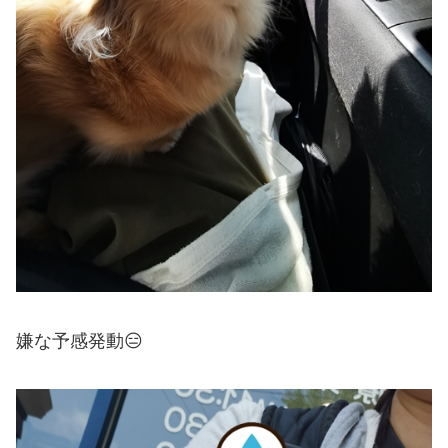
嫌な予感発動😑