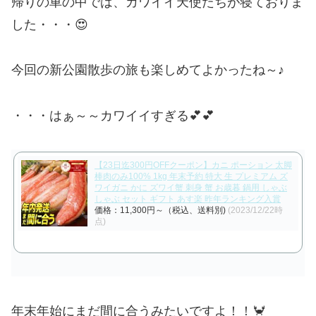
帰りの車の中では、カワイイ天使たちが寝ておりま
した・・・😍
今回の新公園散歩の旅も楽しめてよかったね～♪
・・・はぁ～～カワイイすぎる💕💕
【23日迄300円OFFクーポン】カニ ポーション 太脚
棒肉のみ100% 1kg 年末予約 特大 生 プレミアム ズ
ワイガニ かに ズワイ蟹 刺身 蟹 お歳暮 鍋用 しゃぶ
しゃぶ セット ギフト あす楽 昨年ランキング入賞
価格：11,300円～（税込、送料別)
(2023/12/22時
点)
年末年始にまだ間に合うみたいですよ！！🦀