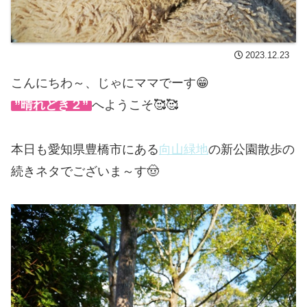
2023.12.23
こんにちわ～、じゃにママでーす😁
”晴れどき２”
へようこそ🥰🥰
本日も愛知県豊橋市にある
向山緑地
の新公園散歩の
続きネタでございま～す🤠