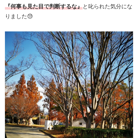
『
何事も
見た目で判断するな』
と叱られた気分にな
りました😓