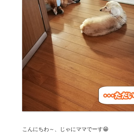
こんにちわ～、じゃにママでーす😁