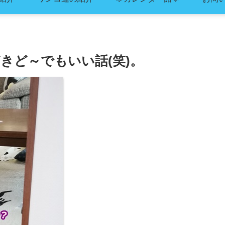
きど～でもいい話(笑)。