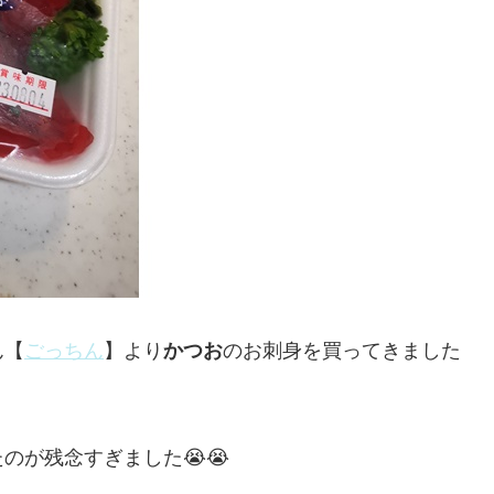
ん【
ごっちん
】より
かつお
のお刺身を買ってきました
のが残念すぎました😭😭