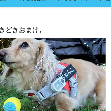
きどきおまけ。