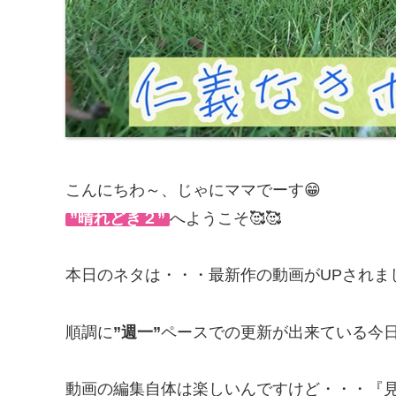
こんにちわ～、じゃにママでーす😁
”晴れどき２”
へようこそ🥰🥰
本日のネタは・・・最新作の動画がUPされまし
順調に
”週一”
ペースでの更新が出来ている今日
動画の編集自体は楽しいんですけど・・・『