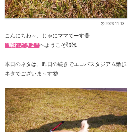
2023.11.13
こんにちわ～、じゃにママでーす😁
”晴れどき２”
へようこそ🥰🥰
本日のネタは、昨日の続きでエコパスタジアム散歩
ネタでございま～す🤠