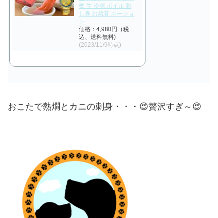
蟹 生 冷凍 ボイル 刺
し身 お歳暮 ポーショ
ン
価格：4,980円（税
込、送料無料)
(2023/11/9時点)
おこたで熱燗とカニの刺身・・・😍贅沢すぎ～😍