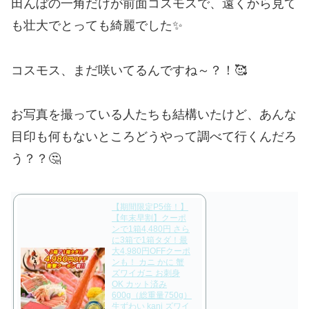
田んぼの一角だけが前面コスモスで、遠くから見て
も壮大でとっても綺麗でした✨
コスモス、まだ咲いてるんですね～？！🥰
お写真を撮っている人たちも結構いたけど、あんな
目印も何もないところどうやって調べて行くんだろ
う？？🤔
【期間限定P5倍！】
【年末早割】クーポ
ンで1箱4,480円 さら
に3箱で1箱タダ！最
大4,980円OFFクーポ
ンも！ カニ かに 蟹
ズワイガニ お刺身
OK カット済み
600g（総重量750g）
生ずわい kani ズワイ