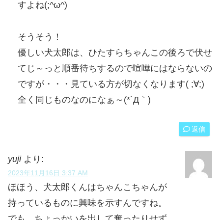
すよね(;^ω^)
そうそう！
優しい犬太郎は、ひたすらちゃんこの後ろで伏せ
てじ～っと順番待ちするので喧嘩にはならないの
ですが・・・見ている方が切なくなります( ;∀;)
全く同じものなのになぁ～(*´Д｀)
返信
yuji
より:
2023年11月16日 3:37 AM
ほほう、犬太郎くんはちゃんこちゃんが
持っているものに興味を示すんですね。
でも、ちょっかいを出して奪ったりせず、