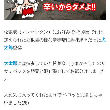
松飯炭（マンハッタン）にお好みで♪と別更で付け
加えられた豆板醤の様な辛味噌に興味津々だった
犬
太郎
😱😱
犬太郎
には持参していた旨菓楼（うまかろう）のサ
サミパックを卵黄と混ぜ混ぜしてお裾分けしました
♪
大変気に入ってくれたようで ペロッと完食しちゃ
いました(笑)