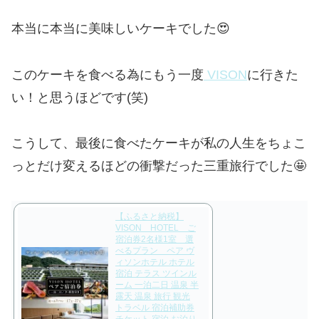
本当に本当に美味しいケーキでした😍
このケーキを食べる為にもう一度
VISON
に行きた
い！と思うほどです(笑)
こうして、最後に食べたケーキが私の人生をちょこ
っとだけ変えるほどの衝撃だった三重旅行でした🤩
【ふるさと納税】
VISON HOTEL ご
宿泊券2名様1室 選
べるプラン ペア ヴ
ィソンホテル ホテル
宿泊 テラス ツインル
ーム 一泊二日 温泉 半
露天 温泉 旅行 観光
トラベル 宿泊補助券
チケット 宿泊 お泊り