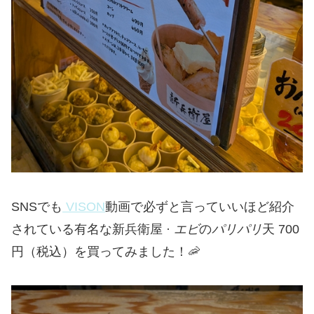
SNSでも
VISON
動画で必ずと言っていいほど紹介
されている有名な新兵衛屋 ·
エビ
の
パリパリ
天 700
円（税込）を買ってみました！🦐