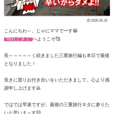
2026.05.25
こんにちわ～、じゃにママでーす😁
”晴れどき２”
へようこそ🥰
長～～～～～く続きました三重旅行編も本日で最後
となりました！
長きに渡りお付き合いをいただきまして、心より感
謝申し上げます🙇
ではでは早速ですが、最後の三重旅行ネタに参りた
いと思いま～す🤠