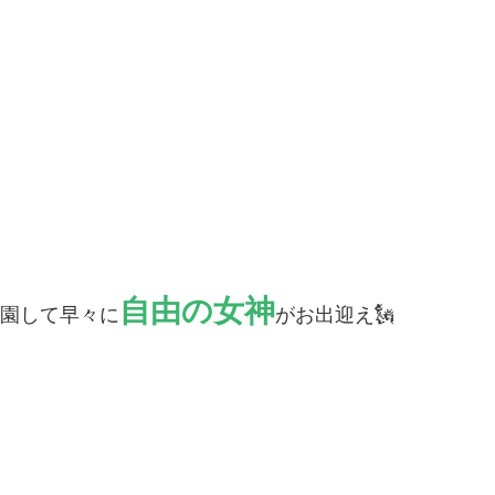
自由の女神
入園して早々に
がお出迎え🗽