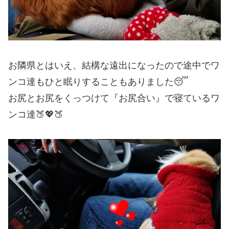
お隣県とはいえ、結構な遠出になったので途中でワ
ンコ達もひと眠りすることもありました😴
お尻とお尻をくっつけて『お尻合い』で寝ているワ
ンコ達🍑💖🍑