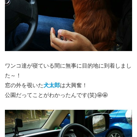
ワンコ達が寝ている間に無事に目的地に到着しまし
た～！
窓の外を覗いた
犬太郎
は大興奮！
公園だってことがわかったんです(笑)🤩🤩