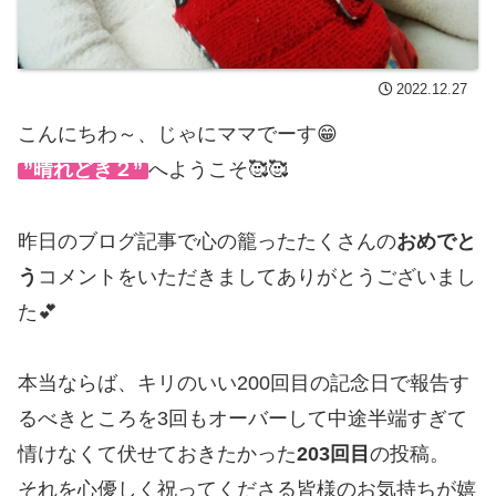
2022.12.27
こんにちわ～、じゃにママでーす😁
”晴れどき２”
へようこそ🥰🥰
昨日のブログ記事で心の籠ったたくさんの
おめでと
う
コメントをいただきましてありがとうございまし
た💕
本当ならば、キリのいい200回目の記念日で報告す
るべきところを3回もオーバーして中途半端すぎて
情けなくて伏せておきたかった
203回目
の投稿。
それを心優しく祝ってくださる皆様のお気持ちが嬉