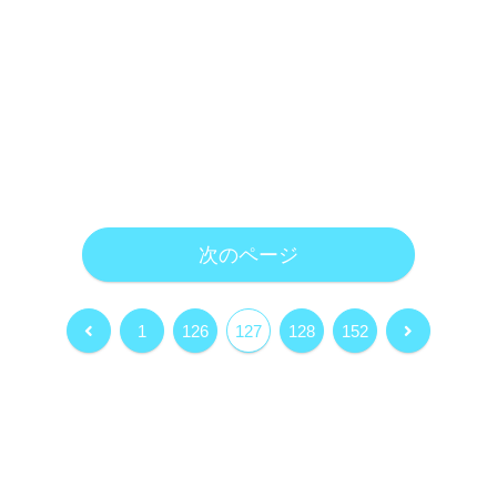
次のページ
前
次
1
126
127
128
152
へ
へ