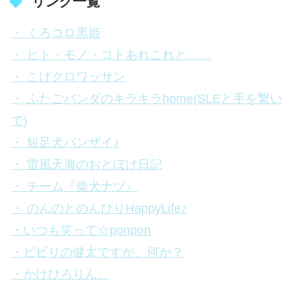
リンク一覧
・ くろコロ黒姫
・ ヒト・モノ・コトあれこれと……
・ こげクロワッサン
・ ふたごパンダのキラキラhome(SLEと手を繋い
で)
・ 短足犬バンザイ♪
・ 雷風天海のおとぼけ日記
・ チーム『柴犬ナツ』
・ のんのとのんびりHappyLife♪
・いつも笑って☆ponpon
・ビビりの健太ですが、何か？
・かけひろりん。