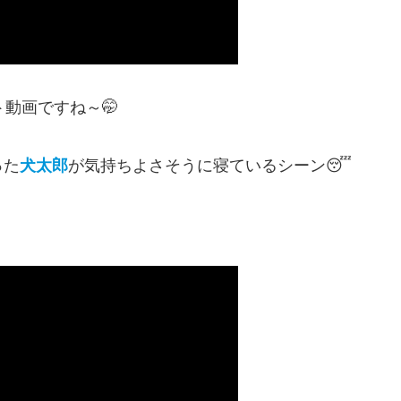
動画ですね～🤭
った
犬太郎
が気持ちよさそうに寝ているシーン😴