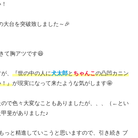
い！
の大台を突破致しました～🎉
。
きて胸アツです😆
すが、
『世の中の人に
犬太郎
と
ちゃんこ
の凸凹カニン
い！』
が現実になって来たような気がします🤩
たので色々大変なこともありましたが、、、（←とい
甲斐がありました♪
もっと精進していこうと思いますので、引き続き ブ