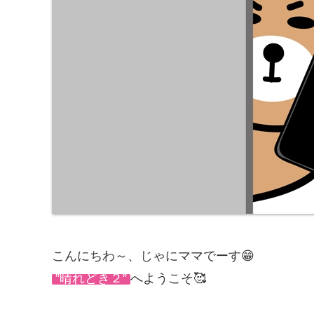
こんにちわ～、じゃにママでーす😁
”晴れどき２”
へようこそ🥰