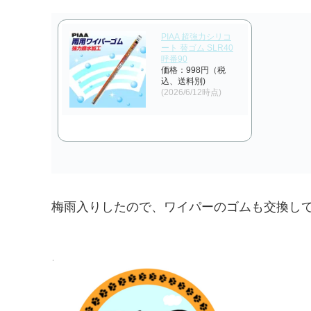
PIAA 超強力シリコ
ート 替ゴム SLR40
呼番90
価格：998円（税
込、送料別)
(2026/6/12時点)
梅雨入りしたので、ワイパーのゴムも交換し