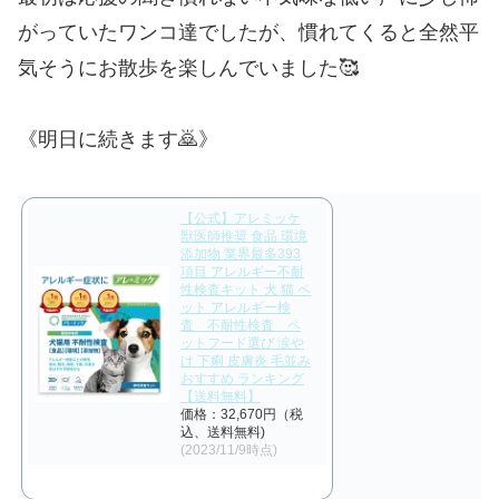
がっていたワンコ達でしたが、慣れてくると全然平
気そうにお散歩を楽しんでいました🥰
《明日に続きます🙇》
【公式】アレミッケ
獣医師推奨 食品 環境
添加物 業界最多393
項目 アレルギー不耐
性検査キット 犬 猫 ペ
ット アレルギー検
査 不耐性検査 ペ
ットフード選び 涙や
け 下痢 皮膚炎 毛並み
おすすめ ランキング
【送料無料】
価格：32,670円（税
込、送料無料)
(2023/11/9時点)