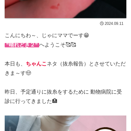
2024.09.11
こんにちわ～、じゃにママでーす😁
”晴れどき２”
へようこそ🥰🥰
本日も、
ちゃんこ
ネタ（抜糸報告）とさせていただ
きま～す🤠
昨日、予定通りに抜糸をするために 動物病院に受
診に行ってきました🏥