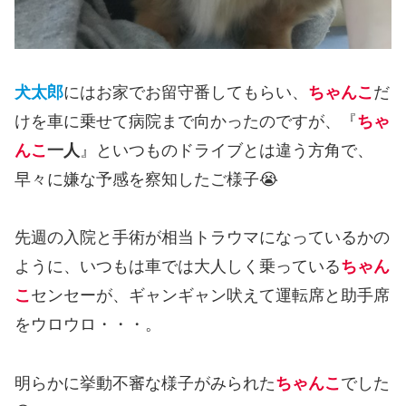
犬太郎
にはお家でお留守番してもらい、
ちゃんこ
だ
けを車に乗せて病院まで向かったのですが、『
ちゃ
んこ
一人
』といつものドライブとは違う方角で、
早々に嫌な予感を察知したご様子😭
先週の入院と手術が相当トラウマになっているかの
ように、いつもは車では大人しく乗っている
ちゃん
こ
センセーが、ギャンギャン吠えて運転席と助手席
をウロウロ・・・。
明らかに挙動不審な様子がみられた
ちゃんこ
でした