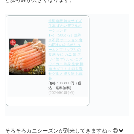
と膨らみが大きくなります。
北海道産 特大サイズ
生本 ずわい蟹フルポ
ーション 約
1kg（500g×2）殻剥
き不要 ポーション 食
べ応えのあるボリュ
ームとプリップリの
食感 かに カニ 蟹 ズ
ワイ蟹 ずわいがに ズ
ワイガニ 刺身 生食 棒
肉 カギフト お取り寄
せグルメ 贈り物 お歳
暮
価格：12,800円（税
込、送料無料)
(2024/9/10時点)
そろそろカニシーズンが到来してきますね～😍🦀