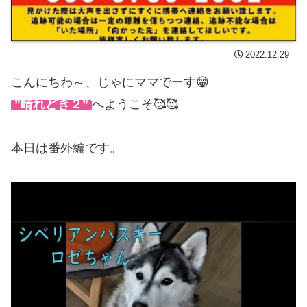
2022.12.29
こんにちわ～、じゃにママでーす😁
”晴れどき２”
へようこそ🥰🥰
本日は番外編です。