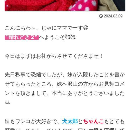
2024.03.09
こんにちわ～、じゃにママでーす😁
”晴れどき２”
へようこそ🥰🥰
今日はまずはお礼からさせてくださませ！
先日私事で恐縮でしたが、妹が入院したことを書か
せてもらったところ、妹へ沢山の方からお見舞コメ
ントを頂きまして、本当にありがとうございました
🙇
妹もワンコが大好きで、
犬太郎
と
ちゃんこ
もとても