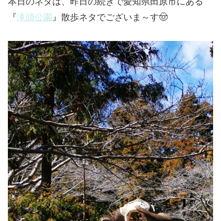
本日のネタは、昨日の続きで愛知県田原市にある
『
滝頭公園
』散歩ネタでございま～す🤠