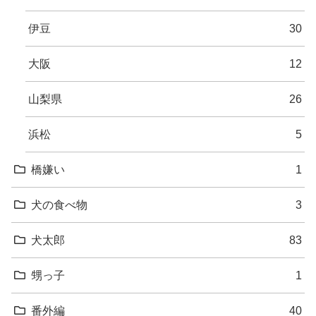
伊豆
30
大阪
12
山梨県
26
浜松
5
橋嫌い
1
犬の食べ物
3
犬太郎
83
甥っ子
1
番外編
40