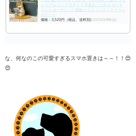
しばいぬ シバイヌ しばけん ワンちゃん いぬ オブジ
ェ リアル ドッグ モチーフ 毛並み こだわり オーナ
メント ガーデニング 愛嬌 カフェ インテリア ベラン
ダアート
価格：3,520円（税込、送料別)
(2024/3/8時点)
な、何なのこの可愛すぎるスマホ置きは～～！！😍
😍