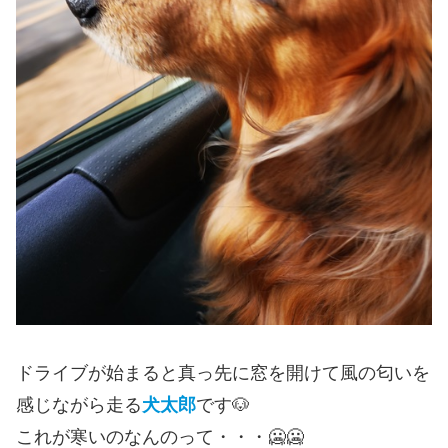
ドライブが始まると真っ先に窓を開けて風の匂いを
感じながら走る
犬太郎
です🐶
これが寒いのなんのって・・・🥶🥶