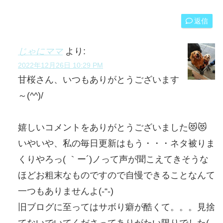
返信
じゃにママ
より:
2022年12月26日 10:29 PM
甘桜さん、いつもありがとうございます
～(^^)/
嬉しいコメントをありがとうございました😻😻
いやいや、私の毎日更新はもう・・・ネタ被りま
くりやろっ( ｀ー´)ノって声が聞こえてきそうな
ほどお粗末なものですので自慢できることなんて
一つもありませんよ(-“-)
旧ブログに至ってはサボり癖が酷くて。。。見捨