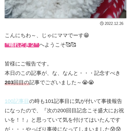
2022.12.26
こんにちわ～、じゃにママでーす😁
”晴れどき２”
へようこそ🥰🥰
皆様にご報告です。
本日のこの記事が、な、なんと・・・記念すべき
203
回目の
記事でございました～😭😭
100記事目
の時も101記事目に気が付いて事後報告
になったので、『次の200回目記念こそ盛大にお祝
いを！！』と思っていて気を付けてはいたんです
が・・・やっぱり事後になってしまいました😰😰