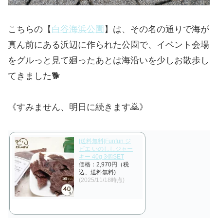
こちらの【
白谷海浜公園
】は、その名の通りで海が
真ん前にある浜辺に作られた公園で、イベント会場
をグルっと見て廻ったあとは海沿いを少しお散歩し
てきました🐕
《すみません、明日に続きます🙇》
[送料無料]Funfun ジ
ビエ いのししジャー
キー 40g 3個SET
価格：2,970円（税
込、送料無料)
(2025/11/18時点)