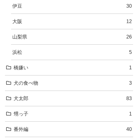
伊豆
30
大阪
12
山梨県
26
浜松
5
橋嫌い
1
犬の食べ物
3
犬太郎
83
甥っ子
1
番外編
40