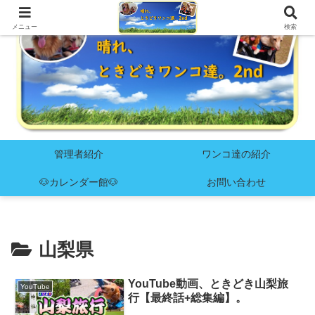
メニュー
検索
管理者紹介
ワンコ達の紹介
🐶カレンダー館🐶
お問い合わせ
山梨県
YouTube動画、ときどき山梨旅
YouTube
行【最終話+総集編】。