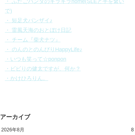
・ ふたごパンダのキラキラhome(SLEと手を繋い
で)
・ 短足犬バンザイ♪
・ 雷風天海のおとぼけ日記
・ チーム『柴犬ナツ』
・ のんのとのんびりHappyLife♪
・いつも笑って☆ponpon
・ビビりの健太ですが、何か？
・かけひろりん。
アーカイブ
2026年8月
8